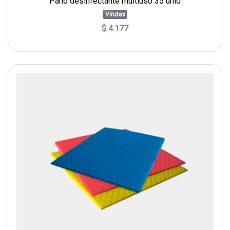
Paño desinfectante multiuso 35 unid
Virutex
$ 4.177