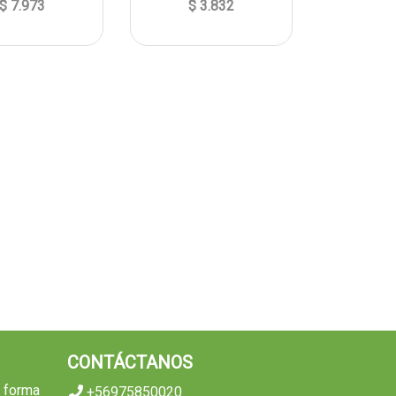
$ 7.973
$ 3.832
CONTÁCTANOS
e forma
+56975850020