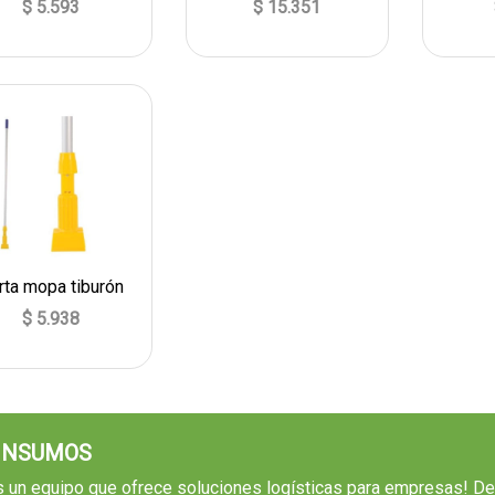
$ 5.593
$ 15.351
rta mopa tiburón
$ 5.938
 INSUMOS
un equipo que ofrece soluciones logísticas para empresas! D