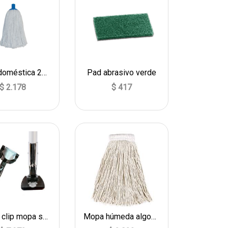
Mopa doméstica 200 gr
Pad abrasivo verde
$ 2.178
$ 417
Mango clip mopa seca
Mopa húmeda algodón