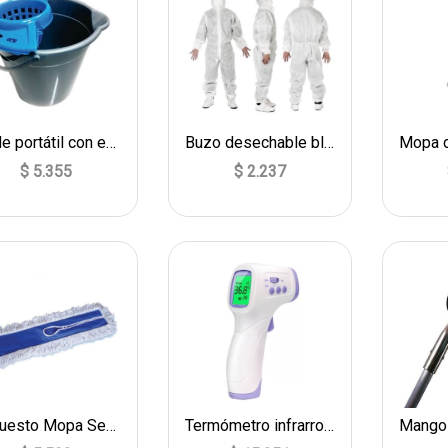
Balde portátil con estrujador
Buzo desechable blanco
$ 5.355
$ 2.237
Repuesto Mopa Seca avión
Termómetro infrarrojo