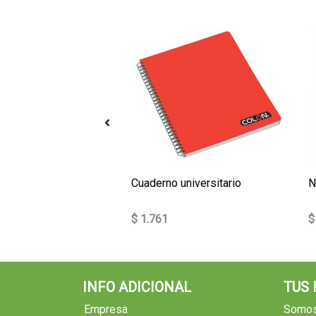
r colores 6 div
Cuaderno universitario
$ 1.761
$
INFO ADICIONAL
TUS
Empresa
Somos 