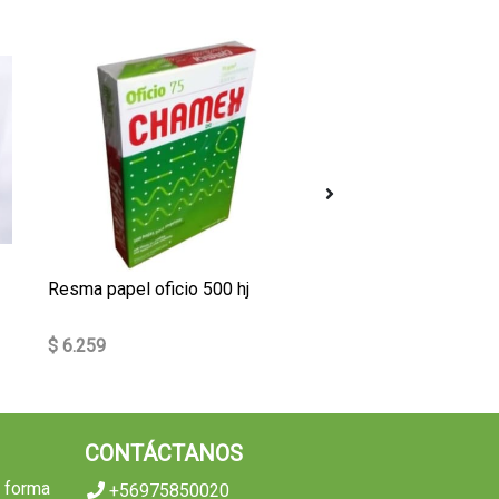
Resma papel oficio 500 hj
Separador colores 6 d
$ 6.259
$ 546
CONTÁCTANOS
e forma
+56975850020