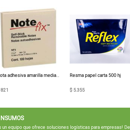
Nota adhesiva amarilla mediana
Resma papel carta 500 hj
 821
$ 5.355
 INSUMOS
un equipo que ofrece soluciones logísticas para empresas! D