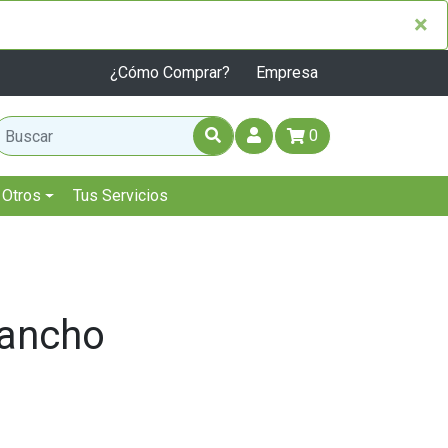
×
×
¿Cómo Comprar?
Empresa
0
Otros
Tus Servicios
 ancho