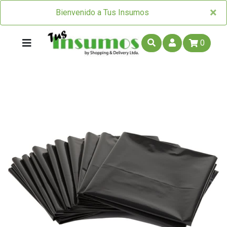
×
×
Bienvenido a Tus Insumos
0