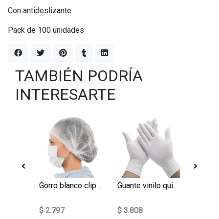
Con antideslizante
Pack de 100 unidades
TAMBIÉN PODRÍA
INTERESARTE
 KN95
Gorro blanco clip 100 un
Guante vinilo quirúrgico 100 un
$ 2.797
$ 3.808
$ 1.42