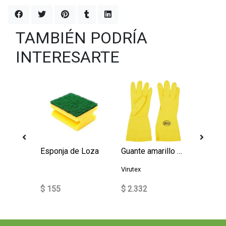
TAMBIÉN PODRÍA
INTERESARTE
fibra
Esponja de Loza
Guante amarillo Virutex
Virutex
$ 155
$ 2.332
$ 226