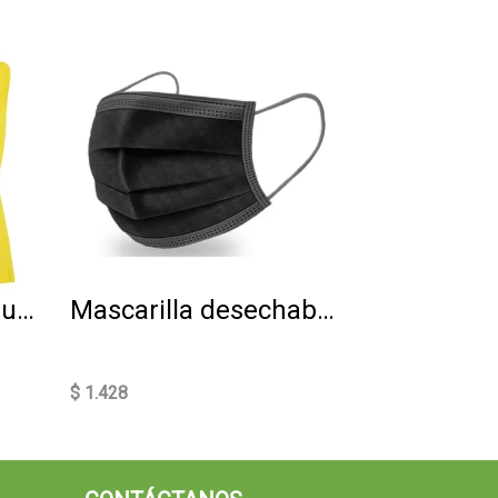
Guante amarillo Virutex
Mascarilla desechable 50 un
$ 1.428