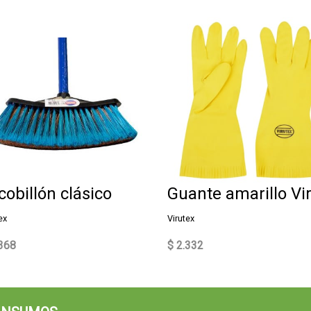
cobillón clásico
ex
Virutex
.368
$ 2.332